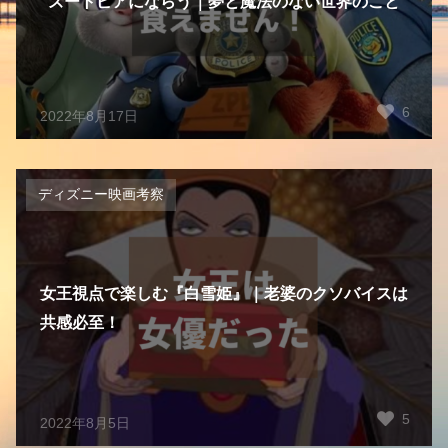
ズートピアにならう｜夢と魔法のない世界のこと
6
2022年8月17日
ディズニー映画考察
女王視点で楽しむ『白雪姫』｜老婆のクソバイスは
共感必至！
5
2022年8月5日