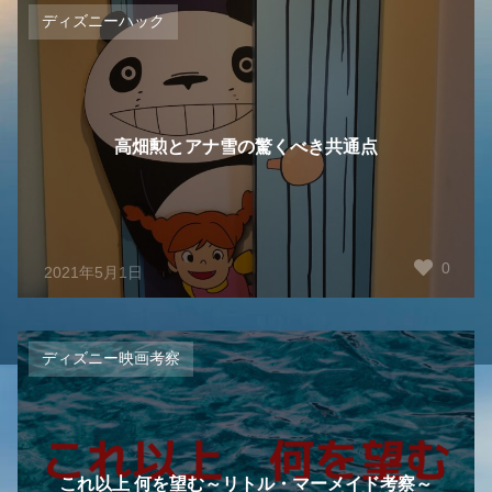
ディズニーハック
高畑勲とアナ雪の驚くべき共通点
0
2021年5月1日
ディズニー映画考察
これ以上 何を望む～リトル・マーメイド考察～