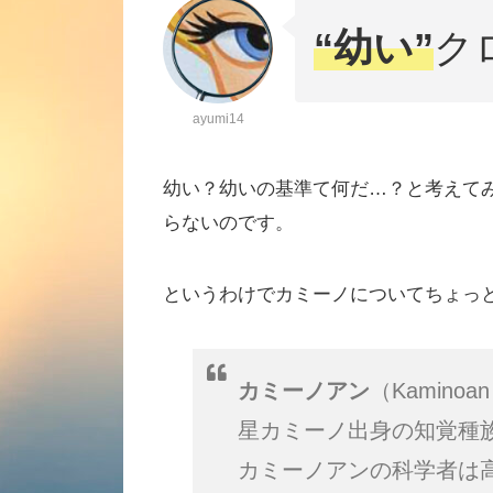
“幼い”
ク
ayumi14
幼い？幼いの基準て何だ…？と考えてみ
らないのです。
というわけでカミーノについてちょっ
カミーノアン
（Kamin
星カミーノ出身の知覚種
カミーノアンの科学者は