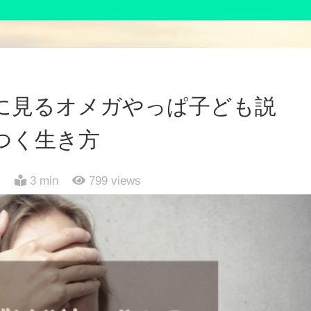
に見るオメガやっぱ子ども説
つく生き方
日
3 min
799
views