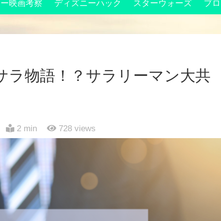
ニー映画考察
ディズニーハック
スターウォーズ
プロ
サラ物語！？サラリーマン大共
2 min
728
views