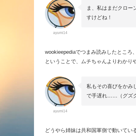
ま、私はまだクロー
すけどね！
ayumi14
wookieepediaでつまみ読みした
ということで、ムチちゃんよりわかり
私もその喜びをかみ
で手遅れ……（グズ
ayumi14
どうやら姉妹は共和国軍側で動いてい