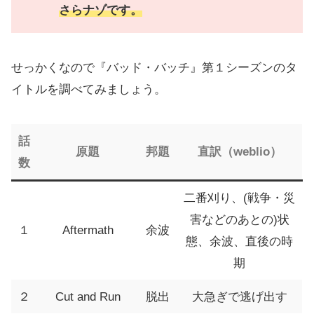
さらナゾです。
せっかくなので『バッド・バッチ』第１シーズンのタ
イトルを調べてみましょう。
話
原題
邦題
直訳（weblio）
数
二番刈り、(戦争・災
害などのあとの)状
１
Aftermath
余波
態、余波、直後の時
期
２
Cut and Run
脱出
大急ぎで逃げ出す