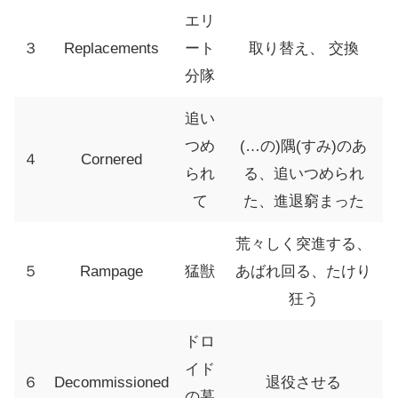
エリ
３
Replacements
ート
取り替え、 交換
分隊
追い
つめ
(…の)隅(すみ)のあ
４
Cornered
られ
る、追いつめられ
て
た、進退窮まった
荒々しく突進する、
５
Rampage
猛獣
あばれ回る、たけり
狂う
ドロ
イド
６
Decommissioned
退役させる
の墓