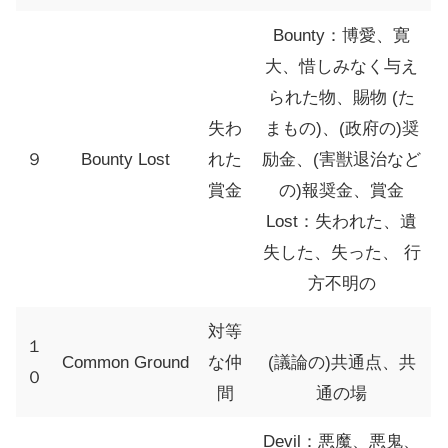
Bounty：博愛、寛
大、惜しみなく与え
られた物、賜物 (た
失わ
まもの)、(政府の)奨
９
Bounty Lost
れた
励金、(害獣退治など
賞金
の)報奨金、賞金
Lost：失われた、遺
失した、失った、 行
方不明の
対等
１
Common Ground
な仲
(議論の)共通点、共
０
間
通の場
Devil：悪魔、悪鬼、