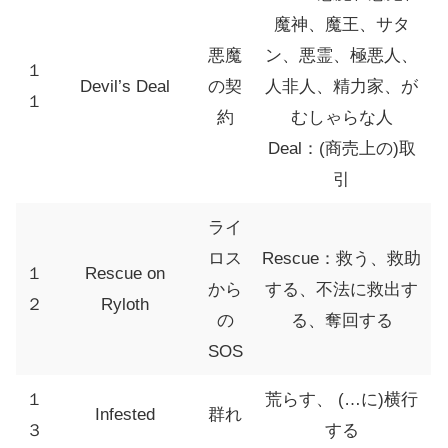
魔神、魔王、サタ
悪魔
ン、悪霊、極悪人、
１
Devil’s Deal
の契
人非人、精力家、が
１
約
むしゃらな人
Deal：(商売上の)取
引
ライ
ロス
Rescue：救う、救助
１
Rescue on
から
する、不法に救出す
２
Ryloth
の
る、奪回する
SOS
１
荒らす、 (…に)横行
Infested
群れ
３
する