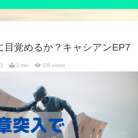
に目覚めるか？キャシアンEP7
日
3 min
535
views