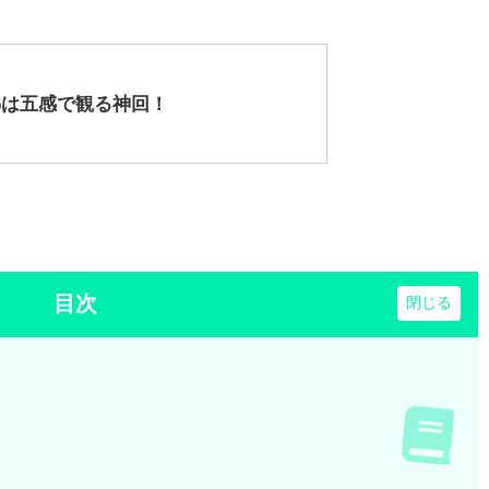
6は五感で観る神回！
目次