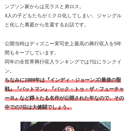
ンプソン家からは兄ラスと弟ロス。
4人の子どもたちがミクロ化してしまい、ジャングル
と化した裏庭から生還するお話です。
公開当時はディズニー実写史上最高の興行収入を5年
間もキープしています。
同年の全世界興行収入ランキングでは7位にランクイ
ン。
ちなみに1989年は『インディ・ジョーンズ/最後の聖
戦』『バットマン』『バック・トゥ・ザ・フューチャ
ーⅢ』など錚々たる名作が公開された年なので、その
中での7位は大健闘でしょう。