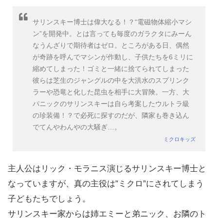
サリンスキー博士は偉大なる！？“電磁物体縮小マシ
ン”を開発中。とは言っても毎度のガラクタにみーん
なうんざりで期待者はゼロ。ところがある日、偶然
が奇跡を呼んでマシンが作動し、子供たちを6ミリに
縮めてしまった！ゴミと一緒に捨てられてしまった
彼らは芝生のジャングルの中を大洪水のスプリンク
ラーや恐竜と化した昆虫を相手に大冒険。一方、大
パニックのサリンスキーは自ら考案したウルトラ級
の珍装備！？で必死に探すのだが、隣家も巻き込ん
でてんやわんやの大騒ぎ…。
ミクロキッズ
主人公はリック・モラニス演じるサリンスキー博士と
なっていますが、真の主役は”ミクロ”にされてしまう
子どもたちでしょう。
サリンスキー家からは姉エミーと弟ニック、お隣のト