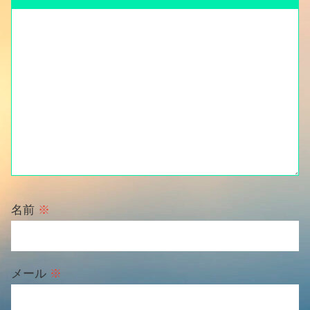
名前
※
メール
※