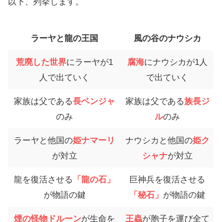
以下、列挙します。
ラーヤと龍の王国
風の谷のナウシカ
荒廃した世界
にラーヤが1
腐海
にナウシカが1人
人で出ていく
で出ていく
家族は父である
長ベンジャ
家族は父である
族長ジ
のみ
ル
のみ
ラーヤと他国の
姫ナマーリ
ナウシカと他国の
姫ク
が対立
シャナ
が対立
龍を復活させる
「龍の石」
巨神兵を復活させる
が物語の鍵
「秘石」
が物語の鍵
煙の怪物ドルーン
が生命を
王蟲
が胞子を運び全て