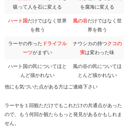
吸って人を石に変える
を腐海に変える
ハート国
だけではなく世界
風の谷
だけではなく世
を救う
界を救う
ラーヤの作った
ドライフル
ナウシカの持つ
クコの
ーツ
がまずい
実
は変わった味
ハート国の民についてほと
風の谷の民についてほ
んど描かれない
とんど描かれない
他にも気づいた点がある方はご連絡下さい
ラーヤを１回観ただけでもこれだけの共通点があった
ので、もう何回か観たらもっと発見があるかもしれま
せん。