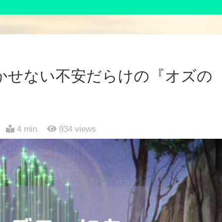
かせない不安だらけの『オズの
4 min
934
views