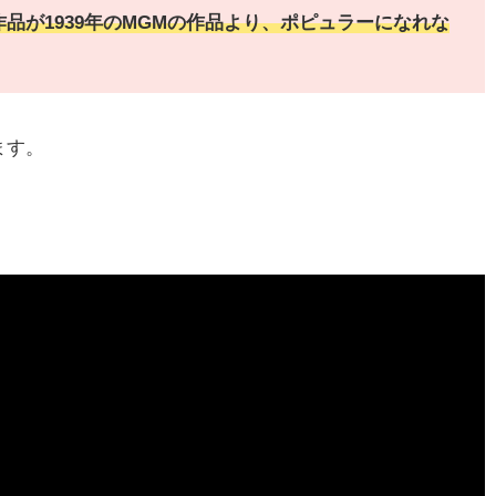
作品が
1939年のMGMの作品より、
ポピュラーになれな
ます。