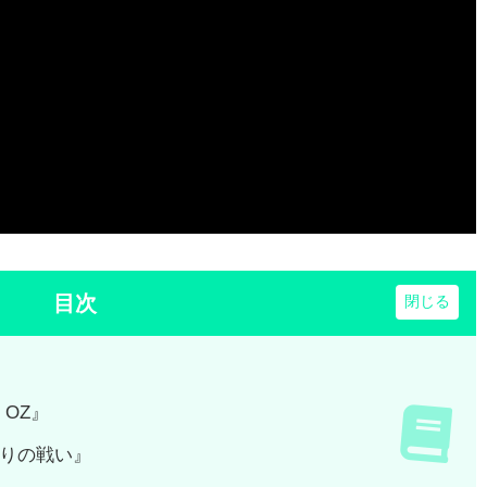
目次
 OZ』
りの戦い』