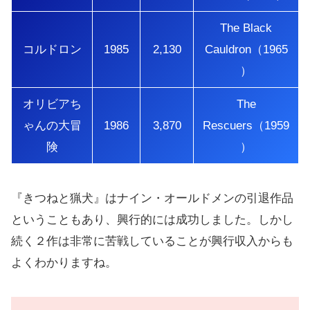
The Black
コルドロン
1985
2,130
Cauldron（1965
）
オリビアち
The
ゃんの大冒
1986
3,870
Rescuers（1959
険
）
『きつねと猟犬』はナイン・オールドメンの引退作品
ということもあり、興行的には成功しました。しかし
続く２作は非常に苦戦していることが興行収入からも
よくわかりますね。