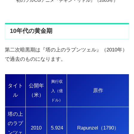
初のフルCGアニメ『チキン・リトル』（2005年）
10年代の黄金期
第二次暗黒期は『塔の上のラプンツェル』（2010年）
で過去のものになります。
興行収
タイト
公開年
原作
入（億
ル
（米）
ドル）
塔の上
のラプ
2010
5.924
Rapunzel（1790）
ンツェ