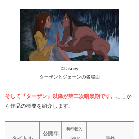
©️Disney
ターザンとジェーンの名場面
そして『ターザン』以降が第二次暗黒期です。
ここか
ら作品の概要を紹介します。
興行収入
公開年
タイトル
原作
（億ド