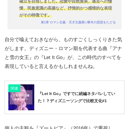
確立を目指しました。恋愛や自然賛美、過去への憧
憬、民族意識の高揚など、抒情的かつ感情的な表現
がその特徴です。
第1章 ロマン主義・天才主義期 | 啄木の思想をたどる
自分で喩えておきながら、ものすごくしっくりきた気
がします。ディズニー・ロマン期を代表する曲『アナ
と雪の女王』の『Let It Go』が、この時代のすべてを
表現していると言えるかもしれませんね。
関連
『Let It Go』ですでに続編ネタバレしてい
た！？ディズニーソングで比較文化#1
個人の主観を『ズートピア』（2016年）で重視し、