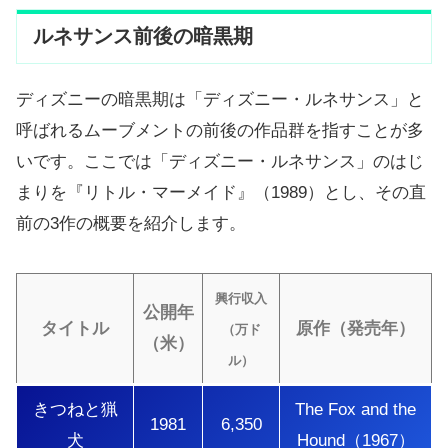
ルネサンス前後の暗黒期
ディズニーの暗黒期は「ディズニー・ルネサンス」と
呼ばれるムーブメントの前後の作品群を指すことが多
いです。ここでは「ディズニー・ルネサンス」のはじ
まりを『リトル・マーメイド』（1989）とし、その直
前の3作の概要を紹介します。
興行収入
公開年
タイトル
原作（発売年）
（万ド
（米）
ル）
きつねと猟
The Fox and the
1981
6,350
犬
Hound（1967）